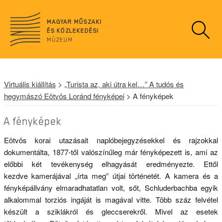
n
o
MAGYAR MŰSZAKI
d
ÉS KÖZLEKEDÉSI
a
MÚZEUM
t
a
Virtuális kiállítás
>
„Turista az, aki útra kel…” A tudós és
hegymászó Eötvös Loránd fényképei
> A fényképek
A fényképek
Eötvös korai utazásait naplóbejegyzésekkel és rajzokkal
dokumentálta, 1877-től valószínűleg már fényképezett is, ami az
előbbi két tevékenység elhagyását eredményezte. Ettől
kezdve kamerájával „írta meg” útjai történetét. A kamera és a
fényképállvány elmaradhatatlan volt, sőt, Schluderbachba egyik
alkalommal torziós ingáját is magával vitte. Több száz felvétel
készült a sziklákról és gleccserekről. Mivel az esetek