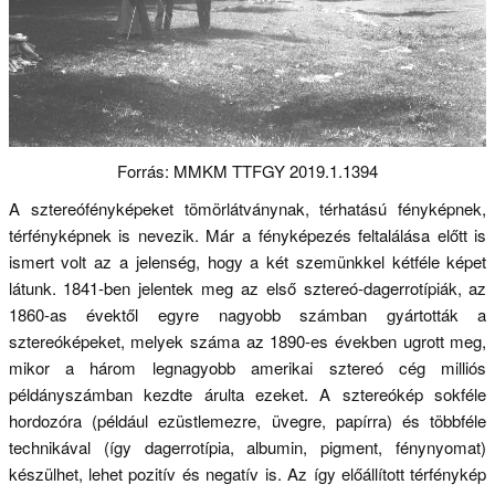
Forrás: MMKM TTFGY 2019.1.1394
A sztereófényképeket tömörlátványnak, térhatású fényképnek,
térfényképnek is nevezik. Már a fényképezés feltalálása előtt is
ismert volt az a jelenség, hogy a két szemünkkel kétféle képet
látunk. 1841-ben jelentek meg az első sztereó-dagerrotípiák, az
1860-as évektől egyre nagyobb számban gyártották a
sztereóképeket, melyek száma az 1890-es években ugrott meg,
mikor a három legnagyobb amerikai sztereó cég milliós
példányszámban kezdte árulta ezeket. A sztereókép sokféle
hordozóra (például ezüstlemezre, üvegre, papírra) és többféle
technikával (így dagerrotípia, albumin, pigment, fénynyomat)
készülhet, lehet pozitív és negatív is. Az így előállított térfénykép