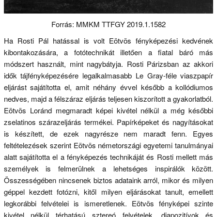
Forrás: MMKM TTFGY 2019.1.1582
Ha Rosti Pál hatással is volt Eötvös fényképezési kedvének
kibontakozására, a fotótechnikát illetően a fiatal báró más
módszert használt, mint nagybátyja. Rosti Párizsban az akkori
idők tájfényképezésére legalkalmasabb Le Gray-féle viaszpapír
eljárást sajátította el, amit néhány évvel később a kollódiumos
nedves, majd a félszáraz eljárás teljesen kiszorított a gyakorlatból.
Eötvös Loránd megmaradt képei kivétel nélkül a még későbbi
zselatinos szárazeljárás termékei. Papírképeket és nagyításokat
is készített, de ezek nagyrésze nem maradt fenn. Egyes
feltételezések szerint Eötvös németországi egyetemi tanulmányai
alatt sajátította el a fényképezés technikáját és Rosti mellett más
személyek is felmerülnek a lehetséges inspirálók között.
Összességében nincsenek biztos adataink arról, mikor és milyen
géppel kezdett fotózni, kitől milyen eljárásokat tanult, emellett
legkorábbi felvételei is ismeretlenek. Eötvös fényképei szinte
kivétel nélkül térhatású sztereó felvételek, diapozitívok és