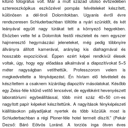
kitűnő fotográfus volt. Már a múlt század utolsó évtizedében
sztereoszkópikus eszközével pompás felvételeket készített,
különösen a dél-tiroli Dolomitokban. Ugyanis évről évre
rendszeresen Schluderbachban töltötte a nyári szünidőt, és két
leányával együtt nagy túrákat tett a környező hegyekben.
Eközben vette fel a Dolomitok festői részleteit és nem egyszer
hajmeresztő hegymászási jeleneteket, még pedig többnyire
állványra állított kamerával, aránylag kis diafragmával és
hosszabb expozícióval. Éppen ezért képei rendkívül élesek
voltak, úgy, hogy egy előadása alkalmával a diapozitívokat 5×5
méter nagyságban vetíthettük. Professzorom velem is
megkedveltette a fényképezést. Én hívtam elő felvételeit és
készítettem a csaknem kizárólag diapozitív másolatokat. Később
egy Zeiss-féle kitűnő vetítő lencsével, de egyébként hevenyészett
laboratóriumi egybeállítással, több mint száz 40×50 cm-es
nagyított papír képeket készítettünk. A nagyítások fényképészeti
kiállításokon pályadíjakat nyertek és több közülük most is
Schluderbachban a régi Ploner-féle hotel termeit díszíti.” (Pekár
Dezső: Báró Eötvös Loránd. A torziós inga ötven éves