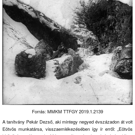
Forrás: MMKM TTFGY 2019.1.2139
A tanítvány Pekár Dezső, aki mintegy negyed évszázadon át volt
Eötvös munkatársa, visszaemlékezésében így ír erről: „Eötvös