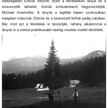
többségében Eötvös fotózott, ezért a felvételeken lányai és a
túravezetők láthatók, köztük schluderbachi hegyivezetőjük,
Michael Innerkofler. A lányok a legtöbb képen szoknyában,
kalapban másznak, Eötvös és a túravezető férfiak pedig zakóban.
Bár, mint azt a felvételek is tanúsítják, néhány alkalommal a
lányok is a sokkal praktikusabb nadrág viselete mellett döntöttek.