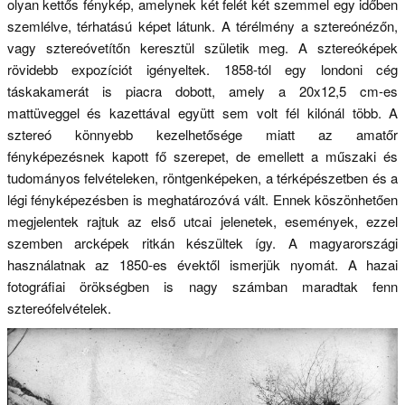
olyan kettős fénykép, amelynek két felét két szemmel egy időben
szemlélve, térhatású képet látunk. A térélmény a sztereónézőn,
vagy sztereóvetítőn keresztül születik meg. A sztereóképek
rövidebb expozíciót igényeltek. 1858-tól egy londoni cég
táskakamerát is piacra dobott, amely a 20x12,5 cm-es
mattüveggel és kazettával együtt sem volt fél kilónál több. A
sztereó könnyebb kezelhetősége miatt az amatőr
fényképezésnek kapott fő szerepet, de emellett a műszaki és
tudományos felvételeken, röntgenképeken, a térképészetben és a
légi fényképezésben is meghatározóvá vált. Ennek köszönhetően
megjelentek rajtuk az első utcai jelenetek, események, ezzel
szemben arcképek ritkán készültek így. A magyarországi
használatnak az 1850-es évektől ismerjük nyomát. A hazai
fotográfiai örökségben is nagy számban maradtak fenn
sztereófelvételek.