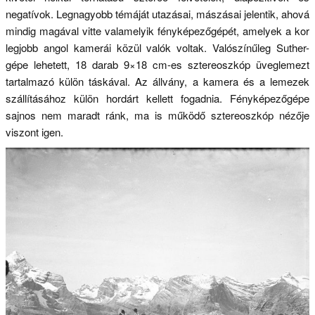
negatívok. Legnagyobb témáját utazásai, mászásai jelentik, ahová
mindig magával vitte valamelyik fényképezőgépét, amelyek a kor
legjobb angol kamerái közül valók voltak. Valószínűleg Suther-
gépe lehetett, 18 darab 9×18 cm-es sztereoszkóp üveglemezt
tartalmazó külön táskával. Az állvány, a kamera és a lemezek
szállításához külön hordárt kellett fogadnia. Fényképezőgépe
sajnos nem maradt ránk, ma is működő sztereoszkóp nézője
viszont igen.