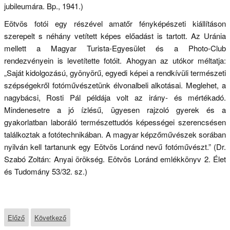
jubileumára. Bp., 1941.)
Eötvös fotói egy részével amatőr fényképészeti kiállításon
szerepelt s néhány vetített képes előadást is tartott. Az Uránia
mellett a Magyar Turista-Egyesület és a Photo-Club
rendezvényein is levetítette fotóit. Ahogyan az utókor méltatja:
„Saját kidolgozású, gyönyörű, egyedi képei a rendkívüli természeti
szépségekről fotóművészetünk élvonalbeli alkotásai. Meglehet, a
nagybácsi, Rosti Pál példája volt az irány- és mértékadó.
Mindenesetre a jó ízlésű, ügyesen rajzoló gyerek és a
gyakorlatban laboráló természettudós képességei szerencsésen
találkoztak a fotótechnikában. A magyar képzőművészek sorában
nyilván kell tartanunk egy Eötvös Loránd nevű fotóművészt.” (Dr.
Szabó Zoltán: Anyai örökség. Eötvös Loránd emlékkönyv 2. Élet
és Tudomány 53/32. sz.)
Előző
Következő