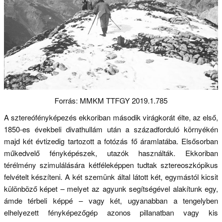
Forrás: MMKM TTFGY 2019.1.785
A sztereófényképezés ekkoriban második virágkorát élte, az első,
1850-es évekbeli divathullám után a századforduló környékén
majd két évtizedig tartozott a fotózás fő áramlatába. Elsősorban
műkedvelő fényképészek, utazók használták. Ekkoriban
térélmény szimulálására kétféleképpen tudtak sztereoszkópikus
felvételt készíteni. A két szemünk által látott két, egymástól kicsit
különböző képet – melyet az agyunk segítségével alakítunk egy,
ámde térbeli képpé – vagy két, ugyanabban a tengelyben
elhelyezett fényképezőgép azonos pillanatban vagy kis