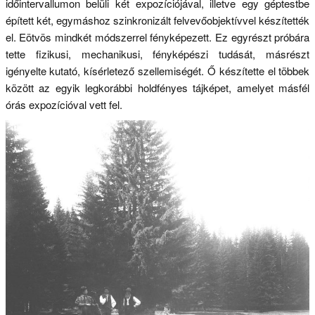
időintervallumon belüli két expozíciójával, illetve egy géptestbe
épített két, egymáshoz szinkronizált felvevőobjektívvel készítették
el. Eötvös mindkét módszerrel fényképezett. Ez egyrészt próbára
tette fizikusi, mechanikusi, fényképészi tudását, másrészt
igényelte kutató, kísérletező szellemiségét. Ő készítette el többek
között az egyik legkorábbi holdfényes tájképet, amelyet másfél
órás expozícióval vett fel.