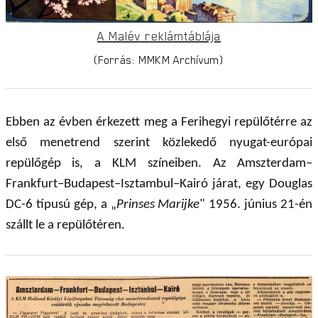
A Malév reklámtáblája
(Forrás: MMKM Archívum)
Ebben az évben érkezett meg a Ferihegyi repülőtérre az
első menetrend szerint közlekedő nyugat-európai
repülőgép is, a KLM színeiben. Az Amszterdam–
Frankfurt–Budapest–Isztambul–Kairó járat, egy Douglas
DC-6 típusú gép, a „
Prinses Marijke
" 1956. június 21-én
szállt le a repülőtéren.