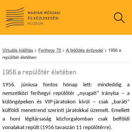
n
o
MAGYAR MŰSZAKI
d
ÉS KÖZLEKEDÉSI
a
MÚZEUM
t
a
Virtuális kiállítás
>
Ferihegy 70
>
A fejlődés évtizedei
> 1956 a
repülőtér életében
1956 a repülőtér életében
1956. júniusa fontos hónap lett: mindeddig a
nemzetközi ferihegyi repülőtér „nyugati” irányba – a
különgépeken és VIP-járatokon kívül – csak „baráti”
külföldi menetrend szerinti járatokkal üzemelt. Emellett
a honi légitársaság közforgalomban csak belföldi
vonalakat repült (1956 tavaszán 11 repülőtérre).