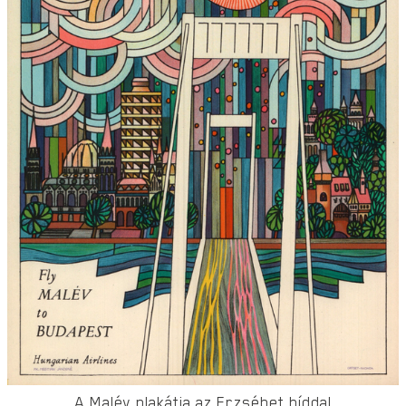
A Malév plakátja az Erzsébet híddal