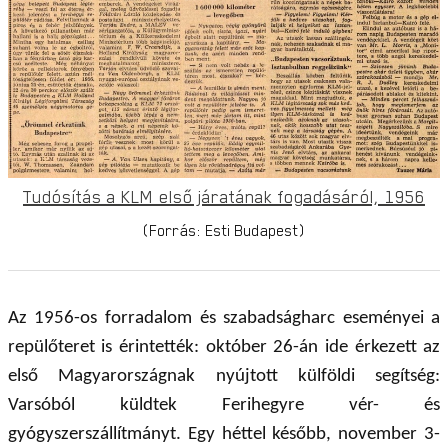
Tudósítás a KLM első járatának fogadásáról, 1956
(Forrás: Esti Budapest)
Az 1956-os forradalom és szabadságharc eseményei a
repülőteret is érintették: október 26-án ide érkezett az
első Magyarországnak nyújtott külföldi segítség:
Varsóból küldtek Ferihegyre vér- és
gyógyszerszállítmányt. Egy héttel később, november 3-