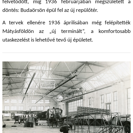
felvetődött, míg 1936 februárjában megszületett a
döntés: Budaörsön épül fel az új repülőtér.
A tervek ellenére 1936 áprilisában még felépítették
Mátyásföldön az „új terminált”, a komfortosabb
utaskezelést is lehetővé tevő új épületet.