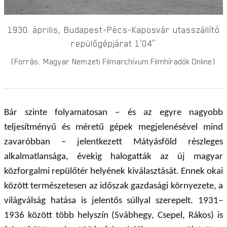
1930. április, Budapest-Pécs-Kaposvár utasszállító
repülőgépjárat 1’04’’
(Forrás: Magyar Nemzeti Filmarchívum Filmhíradók Online)
Bár szinte folyamatosan – és az egyre nagyobb
teljesítményű és méretű gépek megjelenésével mind
zavaróbban – jelentkezett Mátyásföld részleges
alkalmatlansága, évekig halogatták az új magyar
közforgalmi repülőtér helyének kiválasztását. Ennek okai
között természetesen az időszak gazdasági környezete, a
világválság hatása is jelentős súllyal szerepelt. 1931–
1936 között több helyszín (Svábhegy, Csepel, Rákos) is