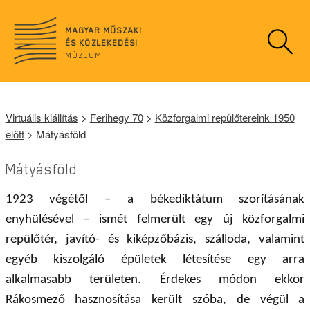
n
o
MAGYAR MŰSZAKI
d
ÉS KÖZLEKEDÉSI
a
MÚZEUM
t
a
Virtuális kiállítás
>
Ferihegy 70
>
Közforgalmi repülőtereink 1950
előtt
> Mátyásföld
Mátyásföld
1923 végétől – a békediktátum szorításának
enyhülésével – ismét felmerült egy új közforgalmi
repülőtér, javító- és kiképzőbázis, szálloda, valamint
egyéb kiszolgáló épületek létesítése egy arra
alkalmasabb területen. Érdekes módon ekkor
Rákosmező hasznosítása került szóba, de végül a