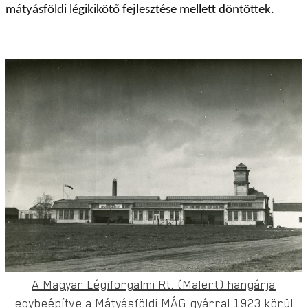
mátyásföldi légikikötő fejlesztése mellett döntöttek.
A Magyar Légiforgalmi Rt. (Malert) hangárja
egybeépítve a Mátyásföldi MÁG gyárral 1923 körül