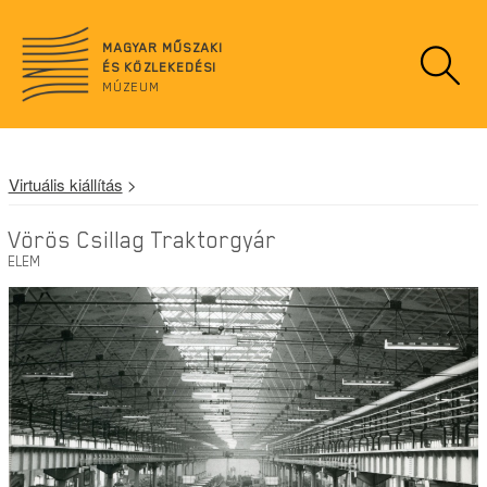
n
o
MAGYAR MŰSZAKI
d
ÉS KÖZLEKEDÉSI
a
MÚZEUM
t
a
Virtuális kiállítás
>
Vörös Csillag Traktorgyár
ELEM