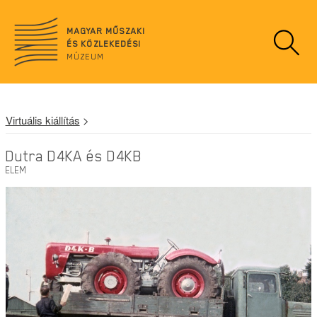
n
o
MAGYAR MŰSZAKI
d
ÉS KÖZLEKEDÉSI
a
MÚZEUM
t
a
Virtuális kiállítás
>
Dutra D4KA és D4KB
ELEM