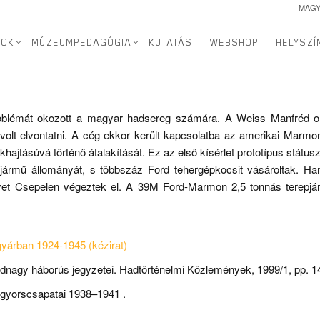
MAG
zai ipartörténetben
>
Iparvállalatok
>
Weiss Manfréd Acél- és Fémmű
SOK
MÚZEUMPEDAGÓGIA
KUTATÁS
WEBSHOP
HELYSZÍ
roblémát okozott a magyar hadsereg számára. A Weiss Manfréd ol
s volt elvontatni. A cég ekkor került kapcsolatba az amerikai Marm
hajtásúvá történő átalakítását. Ez az első kísérlet prototípus státus
épjármű állományát, s többszáz Ford tehergépkocsit vásároltak. 
elyet Csepelen végeztek el. A 39M Ford-Marmon 2,5 tonnás terepjár
yárban 1924-1945 (kézirat)
hadnagy háborús jegyzetei. Hadtörténelmi Közlemények, 1999/1, pp. 
 gyorscsapatai 1938–1941 .