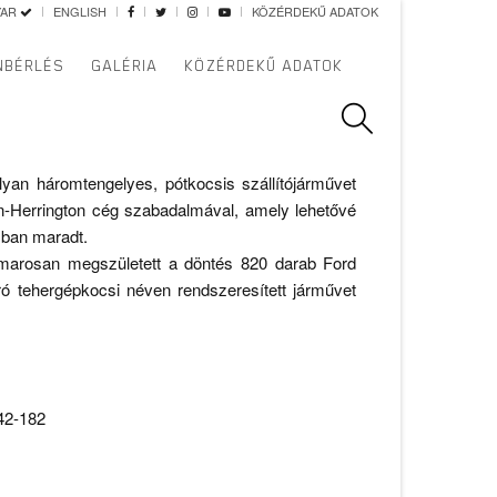
YAR
ENGLISH
KÖZÉRDEKŰ ADATOK
vei Rt
>
Weiss Manfréd harcjárművek
> Ford
NBÉRLÉS
GALÉRIA
KÖZÉRDEKŰ ADATOK
yan háromtengelyes, pótkocsis szállítójárművet
on-Herrington cég szabadalmával, amely lehetővé
zban maradt.
Hamarosan megszületett a döntés 820 darab Ford
ó tehergépkocsi néven rendszeresített járművet
142-182