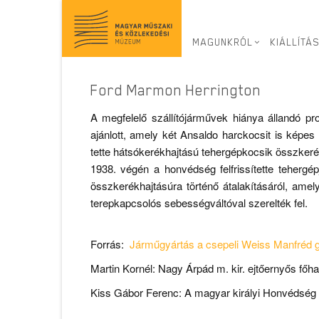
Virtuális kiállítás
>
A Korbuly család szerepe a ha
MAGUNKRÓL
KIÁLLÍTÁ
Marmon Herrington
Ford Marmon Herrington
A megfelelő szállítójárművek hiánya állandó p
ajánlott, amely két Ansaldo harckocsit is képe
tette hátsókerékhajtású tehergépkocsik összkerék
1938. végén a honvédség felfrissítette teherg
összkerékhajtásúra történő átalakításáról, am
terepkapcsolós sebességváltóval szerelték fel.
Forrás:
Járműgyártás a csepeli Weiss Manfréd g
Martin Kornél: Nagy Árpád m. kir. ejtőernyős fő
Kiss Gábor Ferenc: A magyar királyi Honvédség