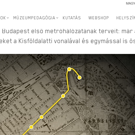
MAG
SOK
MÚZEUMPEDAGÓGIA
KUTATÁS
WEBSHOP
HELYSZÍ
 Budapest első metróhálózatának terveit: már 
eket a Kisföldalatti vonalával és egymással is 