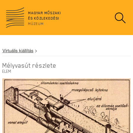
n
o
MAGYAR MŰSZAKI
d
ÉS KÖZLEKEDÉSI
a
MÚZEUM
t
a
Virtuális kiállítás
>
Mélyvasút részlete
ELEM