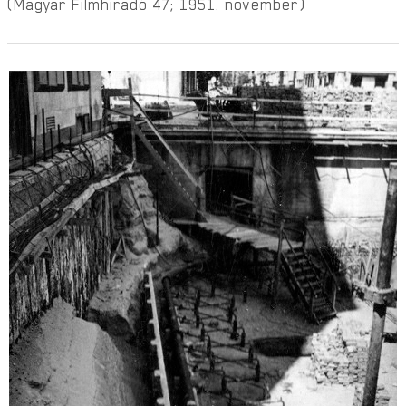
(Magyar Filmhíradó 47; 1951. november)