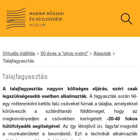
n
o
MAGYAR MŰSZAKI
d
ÉS KÖZLEKEDÉSI
a
MÚZEUM
t
a
Virtuális kiállítás
>
50 éves a "piros metró"
>
Alagutak
>
Talajfagyasztás
Talajfagyasztás
A talajfagyasztás nagyon költséges eljárás, ezért csak
legszükségesebb esetben alkalmazták.
A fagyasztás során fél-
egy méterenként kettős falú csöveket fúrnak a talajba, amelyekkel
körülveszik a szilárdítandó földtömeget, hogy az
megkeményedjen a csövekben keringetett
-20-40 fokos
hűtőfolyadék segítségével
. Az így létrejövő ún.
fagyfal
megvédi
a munkaterületet a beomlástól. Ezt a technikát alkalmazták