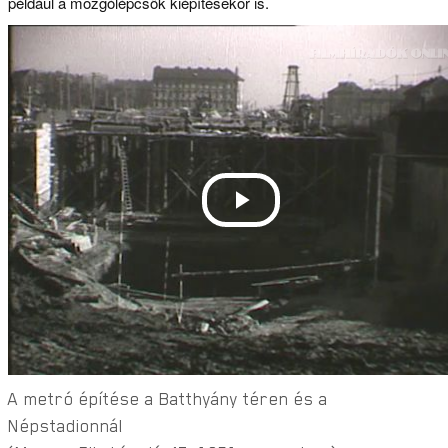
például a mozgólépcsők kiépítésekor is.
A metró építése a Batthyány téren és a
Népstadionnál