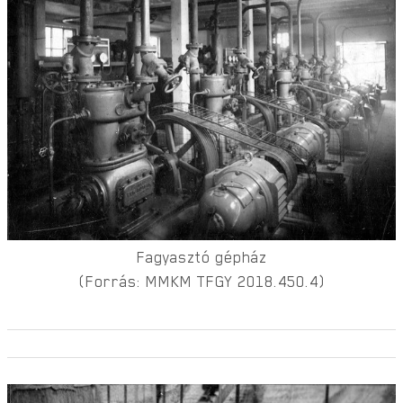
Fagyasztó gépház
(Forrás: MMKM TFGY 2018.450.4)