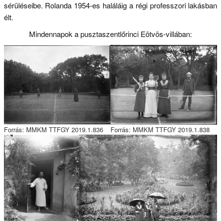
sérüléseibe. Rolanda 1954-es haláláig a régi professzori lakásban
élt.
Mindennapok a pusztaszentlőrinci Eötvös-villában:
Forrás: MMKM TTFGY 2019.1.836
Forrás: MMKM TTFGY 2019.1.838