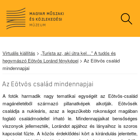
n
o
MAGYAR MŰSZAKI
d
ÉS KÖZLEKEDÉSI
a
MÚZEUM
t
a
Virtuális kiállítás
>
„Turista az, aki útra kel…” A tudós és
hegymászó Eötvös Loránd fényképei
> Az Eötvös család
mindennapjai
Az Eötvös család mindennapjai
A fotók harmadik nagy tematikai egységét az Eötvös-család
magánéletéből származó pillanatképek alkotják. Eötvösék
családja a nukleáris, azaz a legszűkebb rokonságot magában
foglaló családmodellel írható le. Mindennapjaikat bensőséges
viszonyok jellemezték, Lorándot apjához és lányaihoz is szoros
kapcsolat fűzte. A közös érdeklődési kört a kirándulás jelentette,