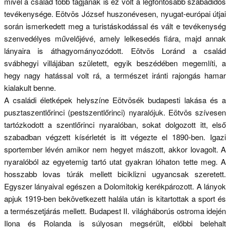
mivel a család több tagjának is ez volt a legfontosabb szabadidős
tevékenysége. Eötvös József huszonévesen, nyugat-európai útjai
során ismerkedett meg a turistáskodással és vált e tevékenység
szenvedélyes művelőjévé, amely lelkesedés fiára, majd annak
lányaira is áthagyományozódott. Eötvös Loránd a család
svábhegyi villájában született, egyik beszédében megemlíti, a
hegy nagy hatással volt rá, a természet iránti rajongás hamar
kialakult benne.
A családi életképek helyszíne Eötvösék budapesti lakása és a
pusztaszentlőrinci (pestszentlőrinci) nyaralójuk. Eötvös szívesen
tartózkodott a szentlőrinci nyaralóban, sokat dolgozott itt, első
szabadban végzett kísérletét is itt végezte el 1890-ben. Igazi
sportember lévén amikor nem hegyet mászott, akkor lovagolt. A
nyaralóból az egyetemig tartó utat gyakran lóhaton tette meg. A
hosszabb lovas túrák mellett biciklizni ugyancsak szeretett.
Egyszer lányaival egészen a Dolomitokig kerékpározott. A lányok
apjuk 1919-ben bekövetkezett halála után is kitartottak a sport és
a természetjárás mellett. Budapest II. világháborús ostroma idején
Ilona és Rolanda is súlyosan megsérült, előbbi belehalt