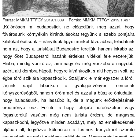
Forrás: MMKM TTFGY 2019.1.339
Forrás: MMKM TTFGY 2019.1.497
„Különösen mi budapestiek ne elégedjünk meg azzal, hogy
fővárosunk környékén kirándulásokat tegyünk s szebb pontjaira
kilátókat építsünk – irányítsuk figyelmünket távolabbra, feladatunk
nem az, hogy a turistákat Budapestre tereljük, hanem inkább az,
hogy őket Budapestről hazánk érdekes vidékei felé vezéreljük.
Hiába, mindig vonzó az, ami nagy és még vonzóbb a nagyobb,
azért, aki dombra hágott, hegyre kívánkozik, s aki hegyen volt, az
égbe törő sziklára kapaszkodik. Szálljunk le már egyszer a lóról,
járjunk saját lábunkon a gyalogösvényen, nemcsak
kényszerűségből, hanem örömmel és azzal a büszke öntudattal,
hogy haladásunk, ha lassúbb is, de a magunk erőkifejtésének
eredménye lesz. Feljutni a hegy tetejére hordószéken vagy
fogaskerekű vasúton még nem turista érdem, de magasba
kapaszkodni, legyőzve minden akadályt, mely az emelkedésnek
útjában áll, legyőzve különösen a testnek kényelmet szerető
tunyaságát, ez már turistához méltó dolog. Megszeretni magát, az