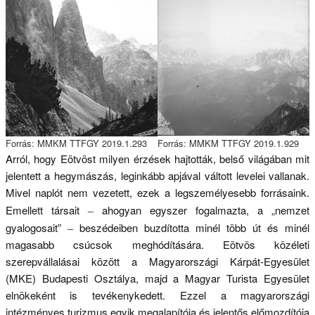
Forrás: MMKM TTFGY 2019.1.293
Forrás: MMKM TTFGY 2019.1.929
Arról, hogy Eötvöst milyen érzések hajtották, belső világában mit
jelentett a hegymászás, leginkább apjával váltott levelei vallanak.
Mivel naplót nem vezetett, ezek a legszemélyesebb forrásaink.
Emellett társait
ahogyan egyszer fogalmazta, a „nemzet
–
gyalogosait”
beszédeiben buzdította minél több út és minél
–
magasabb csúcsok meghódítására. Eötvös közéleti
szerepvállalásai között a Magyarországi Kárpát-Egyesület
(MKE) Budapesti Osztálya, majd a Magyar Turista Egyesület
elnökeként is tevékenykedett. Ezzel a magyarországi
intézményes turizmus egyik megalapítója és jelentős előmozdítója