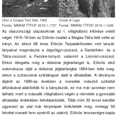
Úton a Cinque Torri felé, 1900
Croda di Lago
Forrás: MMKM TTFGY 2019.1.1737
Forrás: MMKM TTFGY 2019.1.1249
Az olaszországi utazásoknak az I. világháború kitörése vetett
véget. 1915–16-ban az Eötvös-család a Magas-Tátra felé vette az
irányt. Az ekkor 68 éves Eötvös Tarpatakfüreden vert tanyát,
lányaival megmászta a Jégvölgyi-csúcsot, a Gerlahfalvi- és a
Tátra-csúcsot, a Fecske-tornyot, valamint a Lomnici-csúcsot.
Ekkor látogatta meg a dobsinai jégbarlangot is. Eötvös első
tudományos útját a dobsinai jégbarlangba 1864-ben tette meg,
ekkor a sztraczenai sziklakapuk alatt is áthaladtak. A látványos
átjárót az 1680-as években a meredek mészkő sziklafal
átfúrásával alakították ki a bányászok, ez ma már azonban nem
látható, mert a második világháború végén a németek a gyorsabb
áthaladás érdekében felrobbantották. Több mint 30 évvel később
ugyanezt az utat már fényképek örökítették meg, mintegy 50
felvétel maradt fenn ezekről az utakról. Eötvös lencsevégre kapta