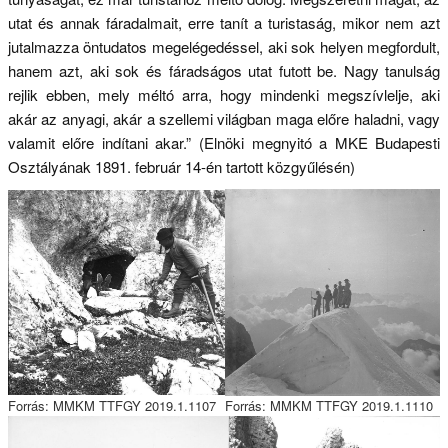
utat és annak fáradalmait, erre tanít a turistaság, mikor nem azt
jutalmazza öntudatos megelégedéssel, aki sok helyen megfordult,
hanem azt, aki sok és fáradságos utat futott be. Nagy tanulság
rejlik ebben, mely méltó arra, hogy mindenki megszívlelje, aki
akár az anyagi, akár a szellemi világban maga előre haladni, vagy
valamit előre indítani akar.” (Elnöki megnyitó a MKE Budapesti
Osztályának 1891. február 14-én tartott közgyűlésén)
Forrás: MMKM TTFGY 2019.1.1107
Forrás: MMKM TTFGY 2019.1.1110