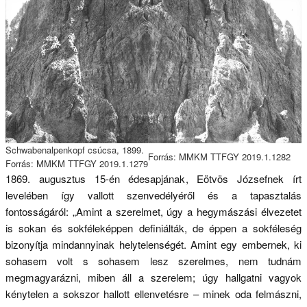
Schwabenalpenkopf csúcsa, 1899.
Forrás: MMKM TTFGY 2019.1.1282
Forrás: MMKM TTFGY 2019.1.1279
1869. augusztus 15-én édesapjának, Eötvös Józsefnek írt
levelében így vallott szenvedélyéről és a tapasztalás
fontosságáról: „Amint a szerelmet, úgy a hegymászási élvezetet
is sokan és sokféleképpen definiálták, de éppen a sokféleség
bizonyítja mindannyinak helytelenségét. Amint egy embernek, ki
sohasem volt s sohasem lesz szerelmes, nem tudnám
megmagyarázni, miben áll a szerelem; úgy hallgatni vagyok
kénytelen a sokszor hallott ellenvetésre – minek oda felmászni,