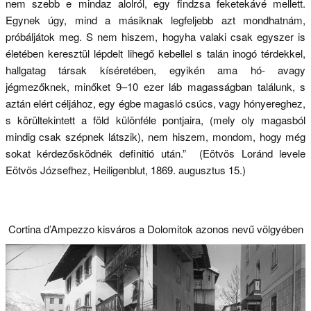
nem szebb e mindaz alolról, egy findzsa feketekávé mellett.
Egynek úgy, mind a másiknak legfeljebb azt mondhatnám,
próbáljátok meg. S nem hiszem, hogyha valaki csak egyszer is
életében keresztül lépdelt lihegő kebellel s talán inogó térdekkel,
hallgatag társak kíséretében, egyikén ama hó- avagy
jégmezőknek, minőket 9–10 ezer láb magasságban találunk, s
aztán elért céljához, egy égbe magasló csúcs, vagy hónyereghez,
s körültekintett a föld különféle pontjaira, (mely oly magasból
mindig csak szépnek látszik), nem hiszem, mondom, hogy még
sokat kérdezősködnék definitió után.” (Eötvös Loránd levele
Eötvös Józsefhez, Heiligenblut, 1869. augusztus 15.)
Cortina d’Ampezzo kisváros a Dolomitok azonos nevű völgyében