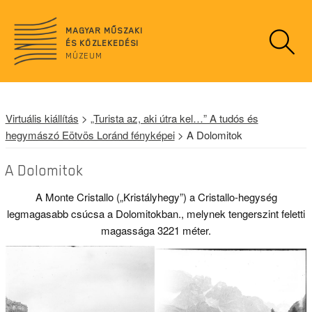
n
o
MAGYAR MŰSZAKI
d
ÉS KÖZLEKEDÉSI
a
MÚZEUM
t
a
Virtuális kiállítás
>
„Turista az, aki útra kel…” A tudós és
hegymászó Eötvös Loránd fényképei
> A Dolomitok
A Dolomitok
A Monte Cristallo („Kristályhegy”) a Cristallo-hegység
legmagasabb csúcsa a Dolomitokban., melynek tengerszint feletti
magassága 3221 méter.