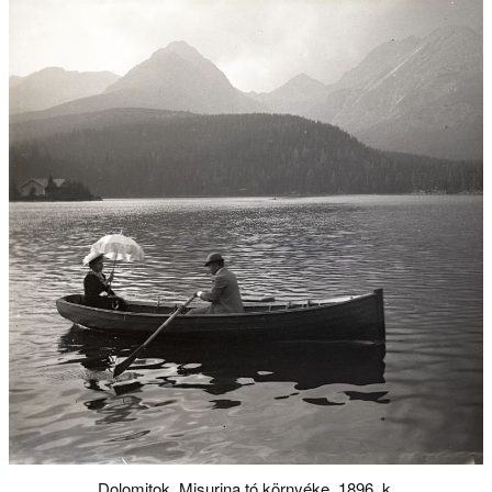
Dolomitok, Misurina tó környéke, 1896. k.