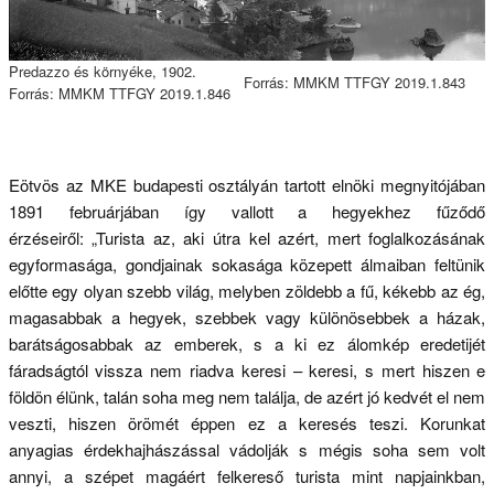
Predazzo és környéke, 1902.
Forrás: MMKM TTFGY 2019.1.843
Forrás: MMKM TTFGY 2019.1.846
Eötvös az MKE budapesti osztályán tartott elnöki megnyitójában
1891 februárjában így vallott a hegyekhez fűződő
érzéseiről: „Turista az, aki útra kel azért, mert foglalkozásának
egyformasága, gondjainak sokasága közepett álmaiban feltünik
előtte egy olyan szebb világ, melyben zöldebb a fű, kékebb az ég,
magasabbak a hegyek, szebbek vagy különösebbek a házak,
barátságosabbak az emberek, s a ki ez álomkép eredetijét
fáradságtól vissza nem riadva keresi – keresi, s mert hiszen e
földön élünk, talán soha meg nem találja, de azért jó kedvét el nem
veszti, hiszen örömét éppen ez a keresés teszi. Korunkat
anyagias érdekhajhászással vádolják s mégis soha sem volt
annyi, a szépet magáért felkereső turista mint napjainkban,