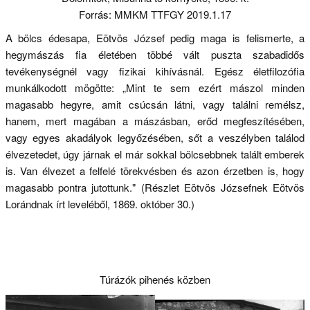
Forrás: MMKM TTFGY 2019.1.17
A bölcs édesapa, Eötvös József pedig maga is felismerte, a
hegymászás fia életében többé vált puszta szabadidős
tevékenységnél vagy fizikai kihívásnál. Egész életfilozófia
munkálkodott mögötte: „Mint te sem ezért mászol minden
magasabb hegyre, amit csúcsán látni, vagy találni remélsz,
hanem, mert magában a mászásban, erőd megfeszítésében,
vagy egyes akadályok legyőzésében, sőt a veszélyben találod
élvezetedet, úgy járnak el már sokkal bölcsebbnek talált emberek
is. Van élvezet a felfelé törekvésben és azon érzetben is, hogy
magasabb pontra jutottunk." (Részlet Eötvös Józsefnek Eötvös
Lorándnak írt leveléből, 1869. október 30.)
Túrázók pihenés közben