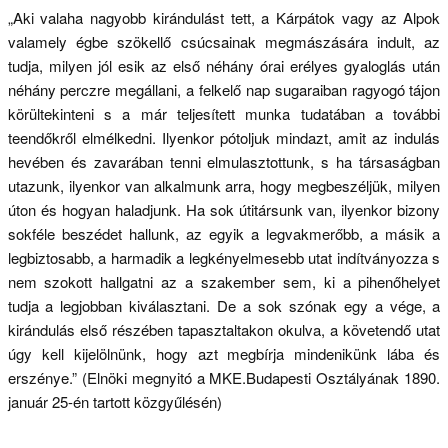
„Aki valaha nagyobb kirándulást tett, a Kárpátok vagy az Alpok
valamely égbe szökellő csúcsainak megmászására indult, az
tudja, milyen jól esik az első néhány órai erélyes gyaloglás után
néhány perczre megállani, a felkelő nap sugaraiban ragyogó tájon
körültekinteni s a már teljesített munka tudatában a további
teendőkről elmélkedni. Ilyenkor pótoljuk mindazt, amit az indulás
hevében és zavarában tenni elmulasztottunk, s ha társaságban
utazunk, ilyenkor van alkalmunk arra, hogy megbeszéljük, milyen
úton és hogyan haladjunk. Ha sok útitársunk van, ilyenkor bizony
sokféle beszédet hallunk, az egyik a legvakmerőbb, a másik a
legbiztosabb, a harmadik a legkényelmesebb utat indítványozza s
nem szokott hallgatni az a szakember sem, ki a pihenőhelyet
tudja a legjobban kiválasztani. De a sok szónak egy a vége, a
kirándulás első részében tapasztaltakon okulva, a követendő utat
úgy kell kijelölnünk, hogy azt megbírja mindenikünk lába és
erszénye.” (Elnöki megnyitó a MKE.Budapesti Osztályának 1890.
január 25-én tartott közgyűlésén)