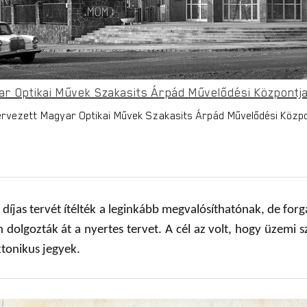
ar Optikai Művek Szakasits Árpád Művelődési Központja
l tervezett Magyar Optikai Művek Szakasits Árpád Művelődési Köz
 díjas tervét ítélték a leginkább megvalósíthatónak, de for
n dolgozták át a nyertes tervet. A cél az volt, hogy üzemi 
tonikus jegyek.