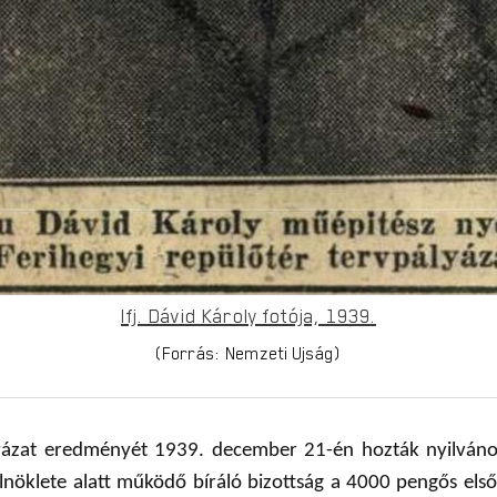
Ifj. Dávid Károly fotója, 1939.
(Forrás: Nemzeti Ujság)
yázat eredményét 1939. december 21-én hozták nyilvánoss
öklete alatt működő bíráló bizottság a 4000 pengős első dí