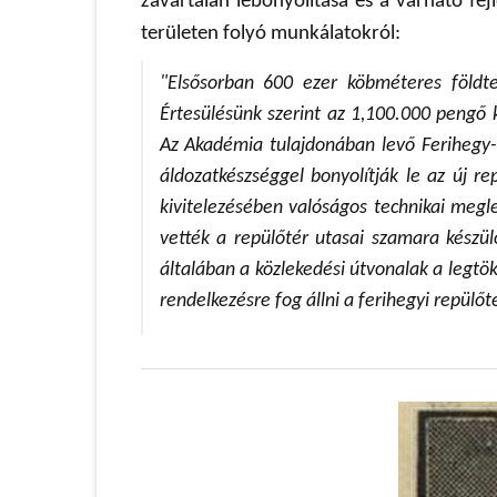
zavartalan lebonyolítása és a várható fe
területen folyó munkálatokról:
"Elsősorban 600 ezer köbméteres földte
Értesülésünk szerint az 1,100.000 pengő 
Az Akadémia tulajdonában levő Ferihegy-p
áldozatkészséggel bonyolítják le az új re
kivitelezésében valóságos technikai megle
vették a repülőtér utasai szamara készül
általában a közlekedési útvonalak a legtö
rendelkezésre fog állni a ferihegyi repülőt