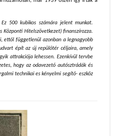
 párhuzamosan, már 1939 őszén így írtak a
. Ez 500 kubikos számára jelent munkat.
 Központi Hitelszövetkezet) finanszírozza.
i, ettől függetlenül azonban a legnagyobb
dvart épít az új repülőtér céljaira, amely
yik attrakciója lehessen. Ezenkívül tervbe
szetes, hogy az odavezető autósztrádák és
galmi technikai es kényelmi segítő- eszköz