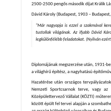
2500-2500 pengős második díjat Králik Lás
Dávid Károly (Budapest, 1903 – Budapest,
"Már nagyapja is ezzel a szakmával kere
tustollak világának. Az ifjabb Dávid Ká
legkülönfélébb feladatokat. (Nyilván ezér
Diplomájának megszerzése után, 1931-ben 
a világhírű építész, a nagyhatású építőmű
Hazatérése után országos tervpályázatok 
Nemzeti Sportcsarnok terve, vagy az is
Középülettervező Vállalat (KÖZTI) műtere
között épült fel tervei alapján a szomba