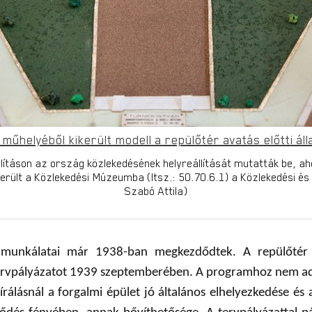
műhelyéből kikerült modell a repülőtér avatás előtti ál
lításon az ország közlekedésének helyreállítását mutatták be, ahol
került a Közlekedési Múzeumba (ltsz.: 50.70.6.1) a Közlekedési és
Szabó Attila)
ő munkálatai már 1938-ban megkezdődtek. A repülőtér 
s tervpályázatot 1939 szeptemberében. A programhoz nem ad
írálásnál a forgalmi épület jó általános elhelyezkedése és