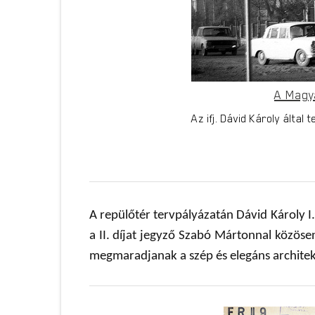
A Magy
Az ifj. Dávid Károly álta
A repülőtér tervpályázatán Dávid Károly I.
a II. díjat jegyző Szabó Mártonnal közöse
megmaradjanak a szép és elegáns architek