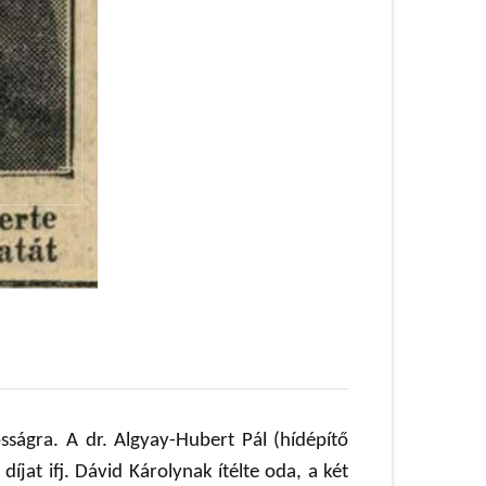
ágra. A dr. Algyay-Hubert Pál (hídépítő
jat ifj. Dávid Károlynak ítélte oda, a két