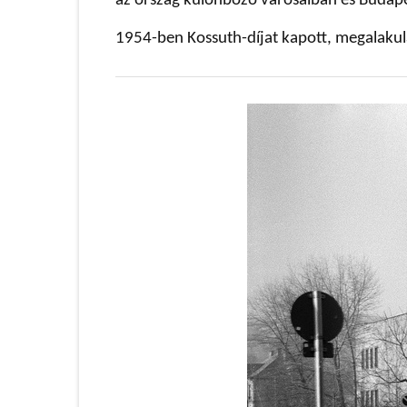
az ország különböző városaiban és Budap
1954-ben Kossuth-díjat kapott, megalakul