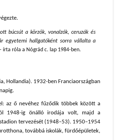
végezte.
tt búcsút a körzők, vonalzók, ceruzák és
r egyetemi hallgatóként sorra vállalta a
– írta róla a Nógrád c. lap 1984-ben.
ia, Hollandia). 1932-ben Franciaországban
napig.
kel: az ő nevéhez fűződik többek között a
tól 1948-ig önálló irodája volt, majd a
épstadion tervezését (1948–53). 1950–1954
rotthona, továbbá iskolák, fürdőépületek,