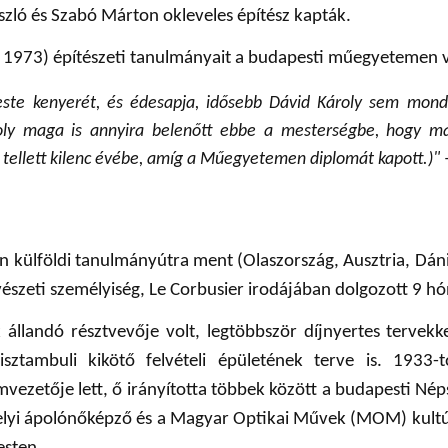
zló és Szabó Márton okleveles építész kapták.
 1973) építészeti tanulmányait a budapesti műegyetemen 
ste kenyerét, és édesapja, idősebb Dávid Károly sem mondo
roly maga is annyira belenőtt ebbe a mesterségbe, hogy má
t tellett kilenc évébe, amíg a Műegyetemen diplomát kapott.)"
külföldi tanulmányútra ment (Olaszország, Ausztria, Dán
vészeti személyiség, Le Corbusier irodájában dolgozott 9 hó
állandó résztvevője volt, legtöbbször díjnyertes tervek
ztambuli kikötő felvételi épületének terve is. 1933-
mvezetője lett, ő irányította többek között a budapesti N
thelyi ápolónőképző és a Magyar Optikai Művek (MOM) kultú