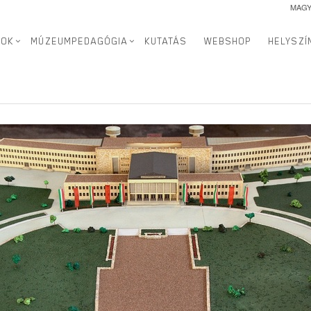
MAG
rminál épülete
SOK
MÚZEUMPEDAGÓGIA
KUTATÁS
WEBSHOP
HELYSZÍ