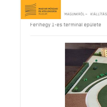
Virtuális kiállítás
>
Ferihegy 70
> Ferihegy 1-es te
MAGUNKRÓL
KIÁLLÍTÁ
Ferihegy 1-es terminál épülete