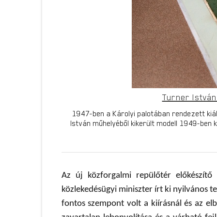
Turner István 
1947-ben a Károlyi palotában rendezett kiál
István műhelyéből kikerült modell 1949-ben 
Az új közforgalmi repülőtér előkészít
közlekedésügyi miniszter írt ki nyilváno
fontos szempont volt a kiírásnál és az elb