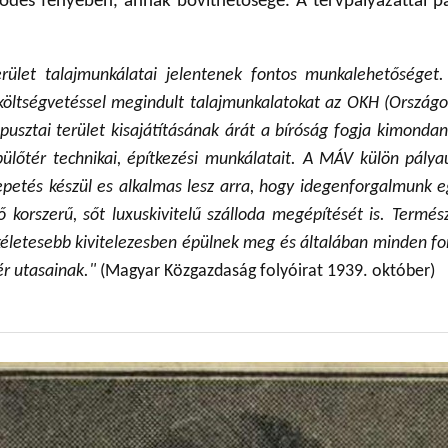
jlődés fényében, annak bővíthetősége. A tervpályázattal
rület talajmunkálatai jelentenek fontos munkalehetőséget
költségvetéssel megindult talajmunkalatokat az OKH (Országos
usztai terület kisajátításának árát a bíróság fogja kimondan
pülőtér technikai, építkezési munkálatait. A MÁV külön pályau
petés készül es alkalmas lesz arra, hogy idegenforgalmunk eg
ő korszerű, sőt luxuskivitelű szálloda megépítését is. Termé
kéletesebb kivitelezesben épülnek meg és általában minden for
ér utasainak."
(Magyar Közgazdaság folyóirat 1939. október)