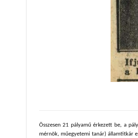
Összesen 21 pályamű érkezett be, a pál
mérnök, műegyetemi tanár) államtitkár eln