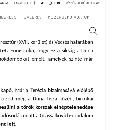
YAR
ENGLISH
KÖZÉRDEKŰ ADATOK
NBÉRLÉS
GALÉRIA
KÖZÉRDEKŰ ADATOK
resztúr (XVII. kerület) és Vecsés határában
tet.
Ennek oka, hogy ez a síkság a Duna
homokdombokat emelt, amelyek szinte már
t kapó, Mária Terézia bizalmasává előlépő
zerzett meg a Duna-Tisza közén, birtokai
pesülni a török korszak elnéptelenedése
 eladósodás miatt a Grassalkovich-uradalom
nc lett.