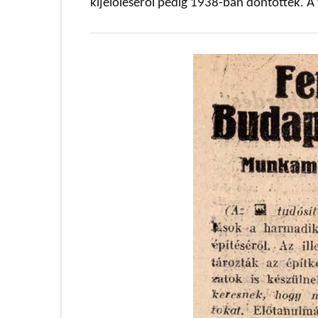
kijelöléséről pedig 1938-ban döntöttek. A