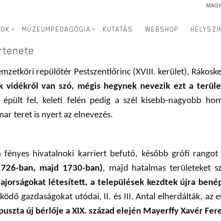
MAG
a és a terület története
SOK
MÚZEUMPEDAGÓGIA
KUTATÁS
WEBSHOP
HELYSZÍ
örténete
mzetköri repülőtér Pestszentlőrinc (XVIII. kerület), Rákoske
ík vidékről van szó, mégis hegynek nevezik ezt a terüle
épült fel, keleti felén pedig a szél kisebb-nagyobb 
r teret is nyert az elnevezés.
a fényes hivatalnoki karriert befutó, később grófi rango
(1726-ban, majd 1730-ban)
, majd hatalmas területeket s
ajorságokat létesített, a települések kezdtek újra bené
ödő gazdaságokat utódai, II. és III. Antal elherdálták, az
puszta új bérlője a XIX. század elején Mayerffy Xavér Fere