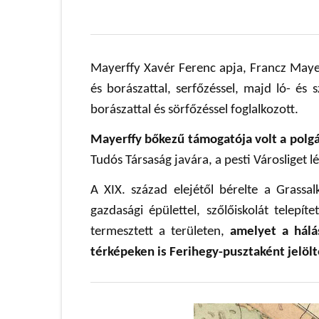
Mayerffy Xavér Ferenc apja, Francz Mayer
és borászattal, serfőzéssel, majd ló- és 
borászattal és sörfőzéssel foglalkozott.
Mayerffy bőkezű támogatója volt a polg
Tudós Társaság javára, a pesti Városliget l
A XIX. század elejétől bérelte a Grassa
gazdasági épülettel, szőlőiskolát telepít
termesztett a területen,
amelyet a hálá
térképeken is Ferihegy-pusztaként jelölt