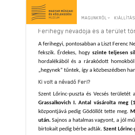
Virtuális kiállítás
>
Ferihegy 70
> Ferihegy névadój
MAGUNKRÓL
KIÁLLÍTÁ
Ferihegy névadója és a terület t
A ferihegyi, pontosabban a Liszt Ferenc Ne
fekszik. Érdekes, hogy
szinte teljesen s
hordalékából és a rárakódott homokból 
„hegynek” tűntek, így a közbeszédben hama
Ki volt a névadó Feri?
Szent Lőrinc-puszta és Vecsés területét 
Grassalkovich I. Antal vásárolta meg 
központjává pedig Gödöllőt tette meg.
M
után.
Sajnos a hatalmas vagyont, a jól műk
birtokait pedig bérbe adták.
Szent Lőrinc-