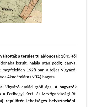
áltották a terület tulajdonosai:
1845-től
donába került, halála után pedig leánya,
k megfelelően 1928-ban a teljes Vigyázó-
nyos Akadémiára (MTA) hagyta.
ári Vigyázó család grófi ága.
A hagyaték
a Ferihegyi Kert- és Mezőgazdasági Rt.
j repülőtér lehetséges helyszíneként
,