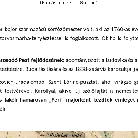
(Forrás: muzeum18ker.hu)
 bajor származású sörfőzőmester volt, aki az 1760-as év
szarvasmarha-tenyésztéssel is foglalkozott. Öt fia is folyt
árosodó Pest fejlődésének:
adományozott a Ludovika és a 
étesítésére, Buda fásítására és az 1838-as árvíz károsultjai j
lkovich-uradalomból Szent Lőrinc-pusztát, ahol virágzó 
ett testvérével, Károllyal, akivel új szőlőfajtát is nemesí
s lakók hamarosan „Feri” majorként kezdtek emlegetn
ék.