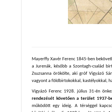
Mayerffy Xavér Ferenc 1845-ben bekövetk
a Jurenák, később a Szontagh-család bir
Zsuzsanna örökölte, aki gróf Vigyázó Sá
vagyont a földbirtokokkal, kastélyokkal
Vigyázó Ferenc 1928. július 31-én önkez
rendezését követően a terület 1937-be
működött egy ideig. A térséggel kapc