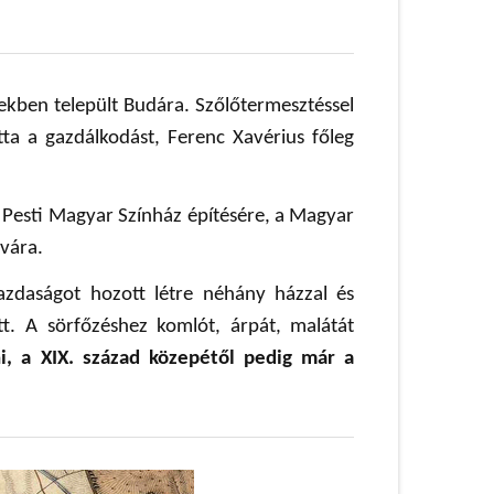
ekben települt Budára. Szőlőtermesztéssel
atta a gazdálkodást, Ferenc Xavérius főleg
Pesti Magyar Színház építésére, a Magyar
avára.
gazdaságot hozott létre néhány házzal és
tett. A sörfőzéshez komlót, árpát, malátát
i, a XIX. század közepétől pedig már a