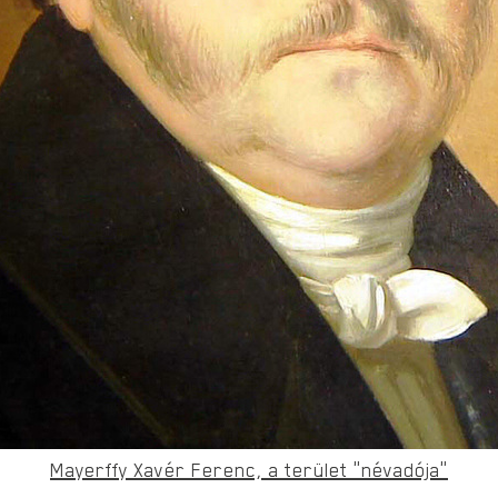
Mayerffy Xavér Ferenc, a terület „névadója”