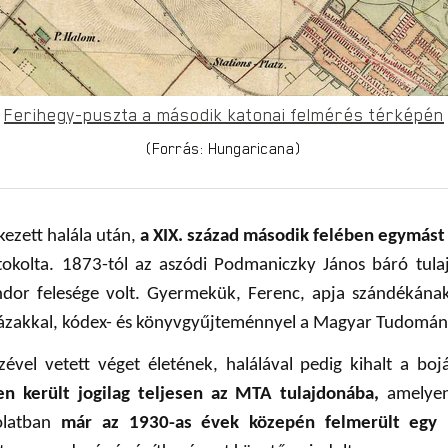
Ferihegy-puszta a második katonai felmérés térképén
(Forrás: Hungaricana)
ezett halála után,
a XIX. század második felében egymást v
tokolta. 1873-tól az aszódi Podmaniczky János báró tulaj
ndor felesége volt. Gyermekük, Ferenc, apja szándékána
, házakkal, kódex- és könyvgyűjteménnyel a Magyar Tudomá
ével vetett véget életének, halálával pedig kihalt a boj
n került jogilag teljesen az MTA tulajdonába,
amelyen 
solatban
már az 1930-as évek közepén felmerült egy ú