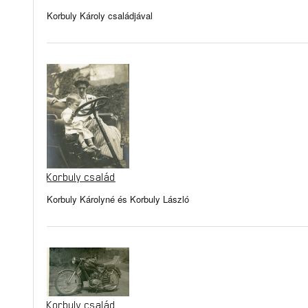
Korbuly Károly családjával
Korbuly család
Korbuly Károlyné és Korbuly László
Korbuly család