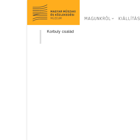
Korbuly család
ELEMKÉSZLET
MAGUNKRÓL
KIÁLLÍTÁ
Cím
Korbuly család